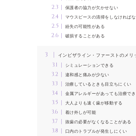
2.3
保護者の協力が欠かせない
2.4
マウスピースの清掃をしなければな
2.5
紛失の可能性がある
2.6
破損することがある
3
インビザライン・ファーストのメリ
3.1
シミュレーションできる
3.2
違和感と痛みが少ない
3.3
治療しているときも目立ちにくい
3.4
金属アレルギーがあっても治療でき
3.5
大人よりも速く歯が移動する
3.6
着け外しが可能
3.7
抜歯の必要がなくなることがある
3.8
口内のトラブルが発生しにくい