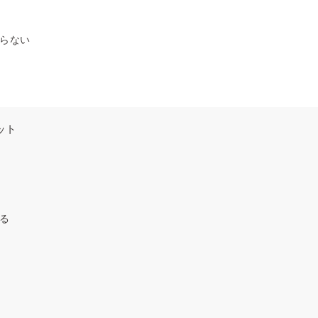
らない
ット
る