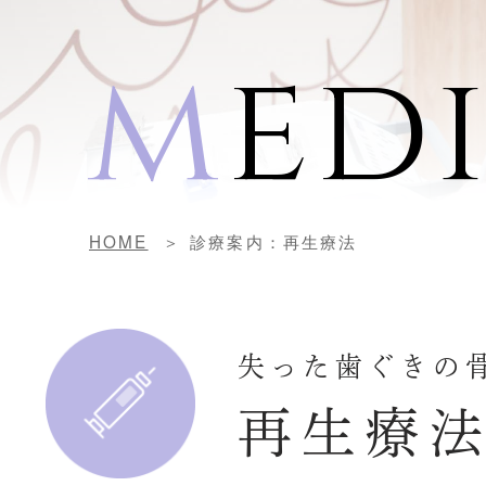
m
ed
HOME
診療案内：再生療法
失った歯ぐきの
再生療