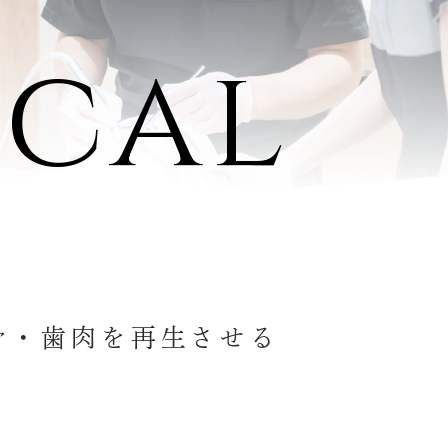
ical
骨・歯肉を再生させる
法