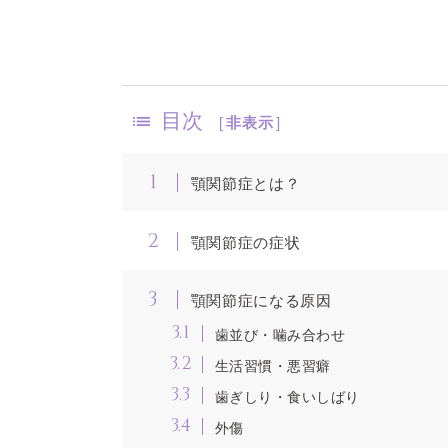
目次
[
非表示
]
1
顎関節症とは？
2
顎関節症の症状
3
顎関節症になる原因
3.1
歯並び・噛み合わせ
3.2
生活習慣・悪習癖
3.3
歯ぎしり・食いしばり
3.4
外傷