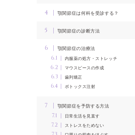
4
顎関節症は何科を受診する？
5
顎関節症の診断方法
6
顎関節症の治療法
6.1
内服薬の処方・ストレッチ
6.2
マウスピースの作成
6.3
歯列矯正
6.4
ボトックス注射
7
顎関節症を予防する方法
7.1
日常生活を見直す
7.2
ストレスをためない
7.3
口周りの筋肉をほぐす