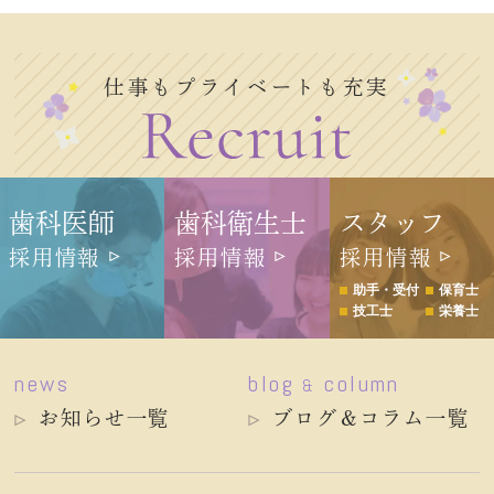
仕事もプライベートも充実
歯科医師
歯科衛生士
スタッフ
採用情報
採用情報
採用情報
助手・受付
保育士
技工士
栄養士
news
blog
column
&
お知らせ一覧
ブログ＆コラム一覧