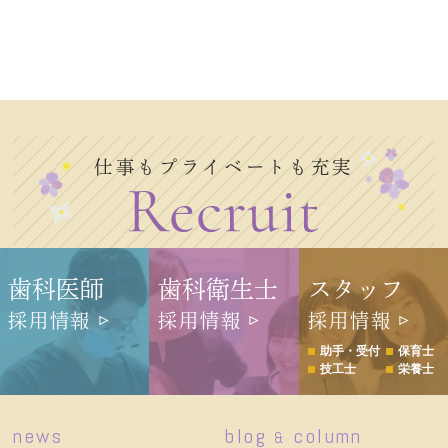
仕事もプライベートも充実
歯科医師
歯科衛生士
スタッフ
採用情報
採用情報
採用情報
助手・受付
保育士
技工士
栄養士
news
blog
column
&