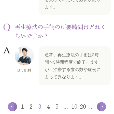
ます。
再生療法の手術の所要時間はどれく
らいですか？
通常、再生療法の手術は2時
間〜3時間程度で終了します
が、治療する歯の数や症例に
Dr.奥村
よって異なります。
1
2
3
4
5
...
10
20
...