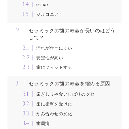
1.4
e-max
1.5
ジルコニア
2
セラミックの歯の寿命が長いのはどう
して？
2.1
汚れが付きにくい
2.2
安定性が高い
2.3
歯にフィットする
3
セラミックの歯の寿命を縮める原因
3.1
歯ぎしりや食いしばりのクセ
3.2
歯に衝撃を受けた
3.3
かみ合わせの変化
3.4
歯周病